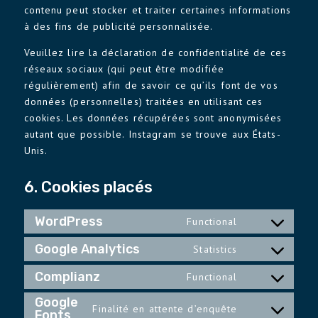
contenu peut stocker et traiter certaines informations
à des fins de publicité personnalisée.
Veuillez lire la déclaration de confidentialité de ces
réseaux sociaux (qui peut être modifiée
régulièrement) afin de savoir ce qu’ils font de vos
données (personnelles) traitées en utilisant ces
cookies. Les données récupérées sont anonymisées
autant que possible. Instagram se trouve aux États-
Unis.
6. Cookies placés
WordPress
Functional
Consent
to
Google Analytics
Statistics
Consent
service
to
Complianz
Functional
wordpress
Consent
service
to
Google
google-
Finalité en attente d’enquête
Fonts
Consent
service