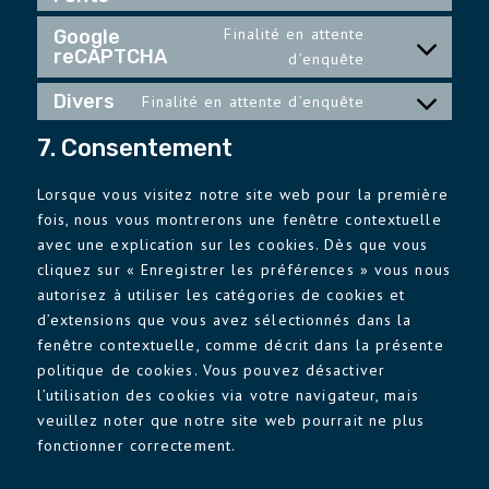
analytics
to
complianz
Finalité en attente
Google
service
reCAPTCHA
Consent
d’enquête
google-
to
fonts
Divers
Finalité en attente d’enquête
service
Consent
google-
to
7. Consentement
recaptcha
service
divers
Lorsque vous visitez notre site web pour la première
fois, nous vous montrerons une fenêtre contextuelle
avec une explication sur les cookies. Dès que vous
cliquez sur « Enregistrer les préférences » vous nous
autorisez à utiliser les catégories de cookies et
d’extensions que vous avez sélectionnés dans la
fenêtre contextuelle, comme décrit dans la présente
politique de cookies. Vous pouvez désactiver
l’utilisation des cookies via votre navigateur, mais
veuillez noter que notre site web pourrait ne plus
fonctionner correctement.